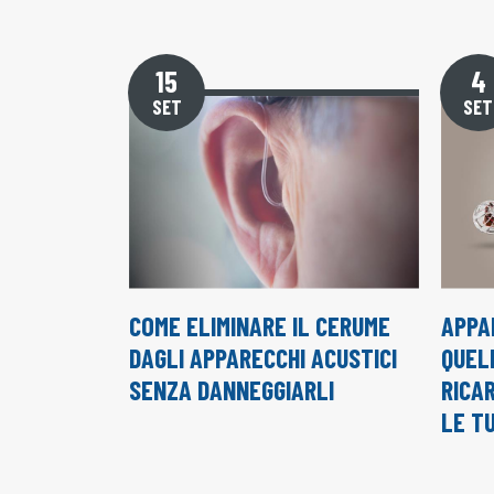
15
4
SET
SET
COME ELIMINARE IL CERUME
APPA
DAGLI APPARECCHI ACUSTICI
QUELL
SENZA DANNEGGIARLI
RICAR
LE T