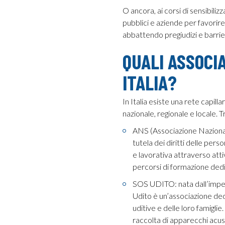
O ancora, ai corsi di sensibili
pubblici e aziende per favorir
abbattendo pregiudizi e barri
QUALI ASSOCI
ITALIA?
In Italia esiste una rete capilla
nazionale, regionale e locale. T
ANS (Associazione Nazionale
tutela dei diritti delle per
e lavorativa attraverso att
percorsi di formazione dedi
SOS UDITO: nata dall’impe
Udito è un’associazione ded
uditive e delle loro famigli
raccolta di apparecchi acusti