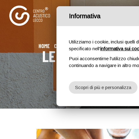
Informativa
Utilizziamo i cookie, inclusi quelli 
HOME
CHI SIAMO
APPARECCHI ACUSTICI
DIN
specificato nell'
informativa sui co
LE ASSOCIAZIONI 
Puoi acconsentirne l'utilizzo chiud
continuando a navigare in altro m
Ho
Scopri di più e personalizza