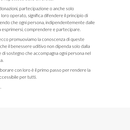
donazioni, partecipazione o anche solo
oro operato, significa difendere il principio di
antendo che ogni persona, indipendentemente dalle
sa esprimersi, comprendere e partecipare.
ecco promuoviamo la conoscenza di queste
 che il benessere uditivo non dipenda solo dalla
te di sostegno che accompagna ogni persona nel
ta.
borare con loro è il primo passo per rendere la
ccessibile per tutti.
.