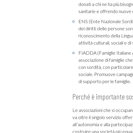
donati a chi ne ha più bisog
sanitarie e offrendo nuove 
ENS (Ente Nazionale Sordi): 
dei diritti delle persone so
riconoscimento della Lingua 
attività culturali, sociali e d
FIADDA (Famiglie Italiane As
associazione di famiglie che 
con sordità, con particolare
sociale. Promuove campagne 
di supporto per le famiglie.
Perché è importante so
Le associazioni che si occupano
va oltre il singolo servizio offe
all’autonomia e alla partecipaz
costruire una società più equa 