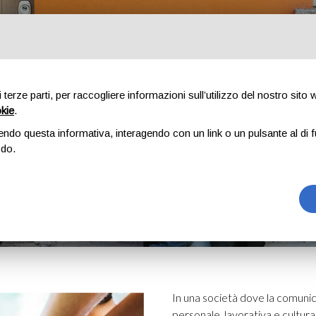
di terze parti, per raccogliere informazioni sull’utilizzo del nostro sito
A.MO
ACUFENE
ESAMI
AUDIOLOGIA PEDIATRICA
FORMAZIONE
okie
.
CHE SI OCCUPANO DI SOR
endo questa informativa, interagendo con un link o un pulsante al di f
SERVIZIO DELLE PERSONE
odo.
me
Blog
Le associazioni che si occupano di sordità: una rete al servizio delle per
In una società dove la comunica
personale, lavorativa e cultura