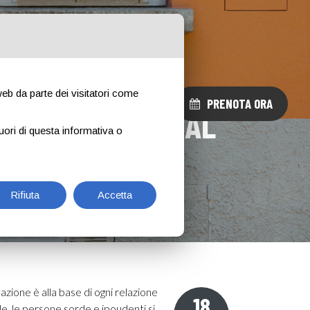
 web da parte dei visitatori come
CONTATTI
0341 284292
PRENOTA ORA
DITÀ: UNA RETE AL
uori di questa informativa o
sone
Rifiuta
Accetta
zione è alla base di ogni relazione
18
le, le persone sorde e ipoudenti si