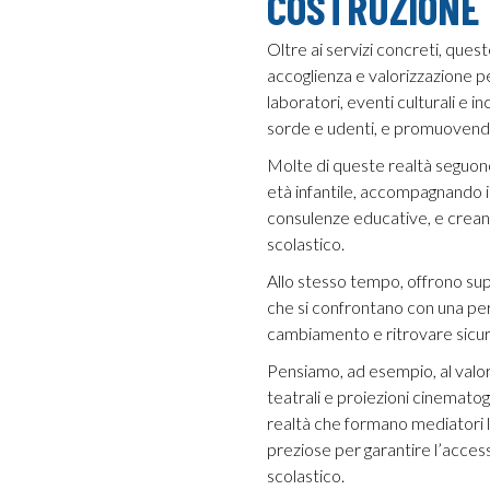
COSTRUZIONE 
Oltre ai servizi concreti, quest
accoglienza e valorizzazione pe
laboratori, eventi culturali e i
sorde e udenti, e promuovendo
Molte di queste realtà seguono
età infantile, accompagnando i 
consulenze educative, e creand
scolastico.
Allo stesso tempo, offrono supp
che si confrontano con una perd
cambiamento e ritrovare sicure
Pensiamo, ad esempio, al valor
teatrali e proiezioni cinemato
realtà che formano mediatori li
preziose per garantire l’access
scolastico.