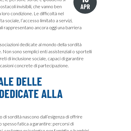
APR
stacoli invisibili, che vanno ben
a loro condizione. Le difficoltà nel
 sociale, l’accesso limitato a servizi,
ali rappresentano ancora oggi una barriera
sociazioni dedicate al mondo della sordità
Non sono semplici enti assistenziali o sportelli
eti di inclusione sociale, capaci di garantire
occasioni concrete di partecipazione.
IALE DELLE
 DEDICATE ALLA
 di sordità nascono dall’esigenza di offrire
o spesso fatica a garantire: percorsi di
, sostegno psicologico per famiglie e bambini,