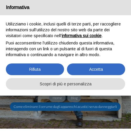
Informativa
Utilizziamo i cookie, inclusi quelli di terze parti, per raccogliere
informazioni sull’utilizzo del nostro sito web da parte dei
visitatori come specificato nell'
informativa sui cookie
.
Puoi acconsentirne l'utilizzo chiudendo questa informativa,
COME ELIMINARE IL
interagendo con un link o un pulsante al di fuori di questa
informativa o continuando a navigare in altro modo.
CERUME DAGLI APPARECCHI
ACUSTICI SENZA
Rifiuta
Accetta
DANNEGGIARLI
Scopri di più e personalizza
Home
Blog
Come eliminare il cerume dagli apparecchi acustici senza danneggiarli