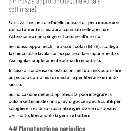
3# Pulizia approfondita (una volta a
settimana)
Utilizza l’uncinetto o l’anello pulisci-fori per
rimuovere
delicatamente i residui
accumulati nelle aperture.
Attenzione a non spingere il cerume all’interno.
Se indossi
apparecchi retroauricolari (BTE)
, scollega
la chiocciola e lavala con acqua tiepida e sapone neutro.
Asciugala completamente prima di rimontarla.
In caso di condensa od ostruzioni nel tubicino, puoi usare
un piccolo
compressore ad aria
per liberarlo in modo
sicuro.
Su indicazione dell’audioprotesista, puoi integrare la
pulizia settimanale con
spray o gocce specifici
, utili per
sciogliere i residui più ostinati e igienizzare i dispositivi
per l’udito, liberandoli da germi e batteri.
4# Manutenzione periodica